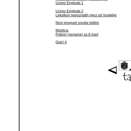
Ucimo Engleski 1
Ucimo Engleski 2
Leksikon nepoznatih rijeci od Vujaklije
Novi program srpske lektire
Mislilica
Poklon (zenama) za 8.mart
Graf i ti