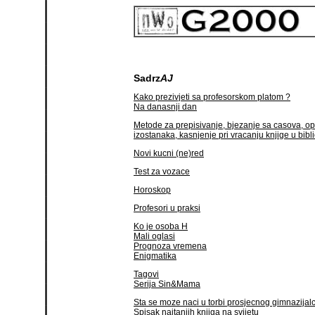
Sadrz
AJ
Kako prezivjeti sa profesorskom platom ?
Na danasnji dan
Metode za prepisivanje, bjezanje sa casova, o
izostanaka, kasnjenje pri vracanju knjige u bibli
Novi kucni (ne)red
Test za vozace
Horoskop
Profesori u praksi
Ko je osoba H
Mali oglasi
Prognoza vremena
Enigmatika
Tagovi
Serija Sin&Mama
Sta se moze naci u torbi prosjecnog gimnazijal
Spisak najtanjih knjiga na svijetu