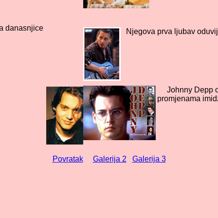
a danasnjice
Njegova prva ljubav oduvij
Johnny Depp os
promjenama imid
Povratak
Galerija 2
Galerija 3