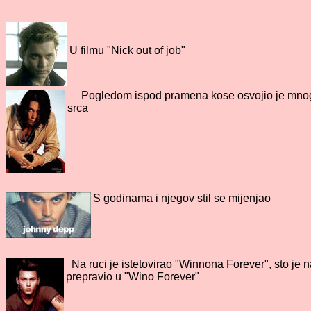
U filmu "Nick out of job"
Pogledom ispod pramena kose osvojio je mno
srca
S godinama i njegov stil se mijenjao
Na ruci je istetovirao "Winnona Forever", sto je 
prepravio u "Wino Fo