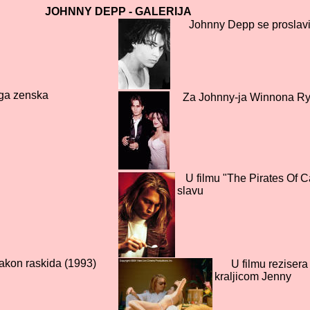
JOHNNY DEPP - GALERIJA
Johnny Depp se proslavio
ga zenska
Za Johnny-ja Winnona Ryder
U filmu "The Pirates Of Ca
sla
nakon raskida (1993)
U filmu rezisera 
rever"
kraljicom Jenny