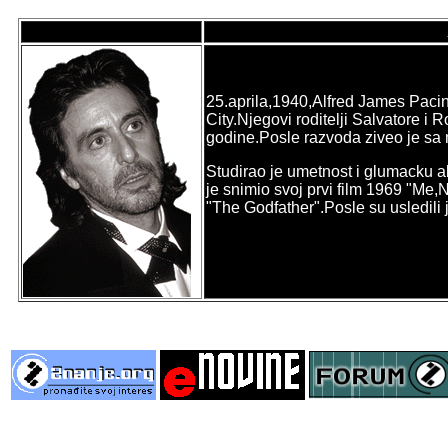
25.aprila,1940,Alfred James Paci
City.Njegovi roditelji Salvatore i
godine.Posle razvoda ziveo je sa 
Studirao je umetnost i glumacku a
je snimio svoj prvi film 1969 "Me,N
"The Godfather".Posle su usledili 