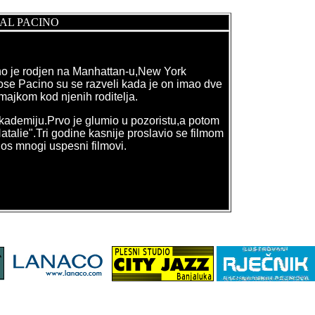
AL PACINO
no je rodjen na Manhattan-u,New York
 Rose Pacino su se razveli kada je on imao dve
majkom kod njenih roditelja.
kademiju.Prvo je glumio u pozoristu,a potom
atalie".Tri godine kasnije proslavio se filmom
jos mnogi uspesni filmovi.