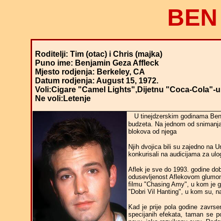
BEN
R
oditelji: Tim (otac) i Chris (majka)
Puno ime: Benjamin Geza Affleck
Mjesto rodjenja: Berkeley, CA
Datum rodjenja: August 15, 1972.
Voli:Cigare "Camel Lights",Dijetnu "Coca-Cola"-u
Ne voli:Letenje
U tinejdzerskim godinama Ben 
budzeta. Na jednom od snimanja 
blokova od njega
Njih dvojica bili su zajedno na
konkurisali na audicijama za ulo
Aflek je sve do 1993. godine dob
odusevljenost Aflekovom glumom 
filmu "Chasing Amy", u kom je g
"Dobri Vil Hanting", u kom su, n
Kad je prije pola godine zavrse
specijanih efekata, taman se 