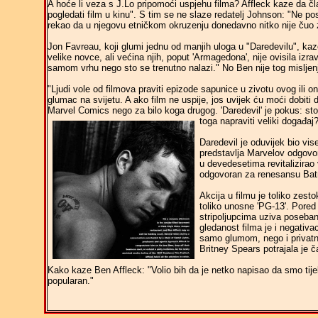
A hoće li veza s J.Lo pripomoći uspjehu filma? Affleck kaze da čl
pogledati film u kinu". S tim se ne slaze redatelj Johnson: "Ne po
rekao da u njegovu etničkom okruzenju donedavno nitko nije čuo z
Jon Favreau, koji glumi jednu od manjih uloga u "Daredevilu", kaze
velike novce, ali većina njih, poput 'Armagedona', nije ovisila izr
samom vrhu nego sto se trenutno nalazi." No Ben nije tog misljen
"Ljudi vole od filmova praviti epizode sapunice u zivotu ovog ili o
glumac na svijetu. A ako film ne uspije, jos uvijek ću moći dobiti dr
Marvel Comics nego za bilo koga drugog. 'Daredevil' je pokus: sto
toga napraviti veliki događaj?
Daredevil je oduvijek bio vi
predstavlja Marvelov odgovor
u devedesetima revitalizirao v
odgovoran za renesansu Ba
Akcija u filmu je toliko zesto
toliko unosne 'PG-13'. Pored A
stripoljupcima uziva poseban
gledanost filma je i negativa
samo glumom, nego i privat
Britney Spears potrajala je 
Kako kaze Ben Affleck: "Volio bih da je netko napisao da smo tije
popularan."