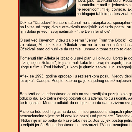
novu, jako razvikanu curu. Redate
i suradniku e-mail s jednostavn
ne
rečenicom: "Hej, čovječe, ako
na blagajni tabloid pa ćes znati k
Dok se "Daredevil" kuhao u računalima stručnjaka za specijalne ef
pa i vise od toga; dvoje atraktivnih medijskih zvijezda postali su
njih dobio je već i svoj nadimak - "the Bennifer show".
O sad već čuvenom videu za pjesmu "Jenny From the Block", koji
za ručice, Affleck kaze: "Gledali smo na to kao na način da s
Očekivali smo od publike da razmisli upravo o tome zasto to gled
Pomenuti film Afleka je izbacio u prvi plan u Holivudu. Ubrzo je d
i "Zaljubljeni Sekspir", koji su imali kako komercijalni uspeh, tako i
uloge u filmu "Perl Harbor", u kom je glumio zahvaljujuci zalaganj
Aflek se 1993. godine oprobao i u reziserskom poslu. Njegov debita
lezbijku". Casopis People izabrao ga je za jednog od 50 najlepsih 
Ben tvrdi da je jednostavno otupio na svu medijsku paznju koja g
odlučio da, ako zelim nekog pozvati da izađemo, to ću i učiniti. Ak
će te ganjati. Mi smo odlučili da ne bjezimo i da samo zivimo svoj
A sto se tiče podlih glasina da su filmski producenti stopirali nji
senzacionalna vijest ne bi odvukla paznju od premijere "Daredevila
"Nitko nije imao petlje da kaze tako nesto. Jos uvijek postoji jedna
u veljači jer će Ben jednostavno biti prezauzet TV-gostovanjima i 