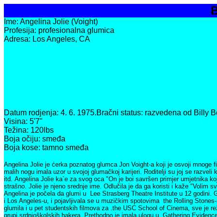
B
Ime: Angelina Jolie (Voight)
Profesija: profesionalna glumica
Adresa: Los Angeles, CA
Datum rodjenja: 4. 6. 1975.Bračni status: raz
Visina: 5'7"
Težina: 120lbs
Boja očiju: smeđa
Boja kose: tamno smeđa
Angelina Jolie je ćerka poznatog glumca Jon Voight-a koji je osvoji mnoge 
malih nogu imala uzor u svojoj glumačkoj karijeri. Roditelji su joj se razvel
itd. Angelina Jolie ka`e za svog oca "On je boi savršen primjer umjetnika koj
strašno. Jolie je njeno srednje ime. Odlučila je da ga koristi i kaže "Volim s
Angelina je počela da glumi u Lee Strasberg Theatre Institute u 12 godini.
i Los Angeles-u, i pojavljivala se u muzičkim spotovima the Rolling Stones
glumila i u pet studentskih filmova za .the USC School of Cinema, sve je re
grupi srdnjoškolskih hakera. Prethodno je imala ulogu u Gathering Evidence