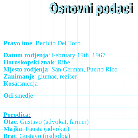
Pravo ime
: Benicio Del Toro
Datum rodjenja
: February 19th, 1967
Horoskopski znak
: Ribe
Mjesto rodjenja
: San German, Puerto Rico
Zanimanje
: glumac, reziser
Kosa
:smedja
Oci
:smedje
Porodica:
Otac
: Gustavo (advokat, farmer)
Majka
: Fausta (advokat)
Brat
: Gustavo (psiholog)