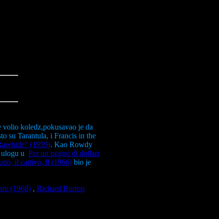
 volio koledz,pokusavao je da
 su Tarantula, i Francis in the
Rawhide" (1959)
. Kao Rowdy
ju ulogu u
Per un pugno di dollari
tto, il cattivo, Il (1966)
bio je
re (1968)
,
Richard Burton