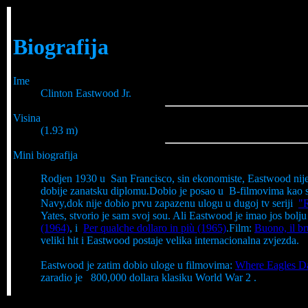
Biografija
Ime
Clinton Eastwood Jr.
Visina
(1.93 m)
Mini biografija
Rodjen 1930 u San Francisco, sin ekonomiste, Eastwood nije
dobije zanatsku diplomu.Dobio je posao u B-filmovima kao sto
Navy,dok nije dobio prvu zapazenu ulogu u dugoj tv seriji
"
Yates, stvorio je sam svoj sou. Ali Eastwood je imao jos bol
(1964)
, i
Per qualche dollaro in più (1965)
.Film:
Buono, il bru
veliki hit i Eastwood postaje velika internacionalna zvjezda.
Eastwood je zatim dobio uloge u filmovima:
Where Eagles Da
zaradio je 800,000 dollara klasiku World War 2 .