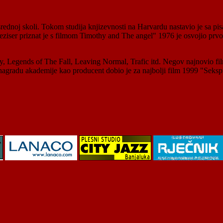
ednoj skoli. Tokom studija knjizevnosti na Harvardu nastavio je sa pisa
iser priznat je s filmom Timothy and The angel" 1976 je osvojio prvo 
lory, Legends of The Fall, Leaving Normal, Trafic itd. Negov najnovio
gradu akademije kao producent dobio je za najbolji film 1999 "Sekspi