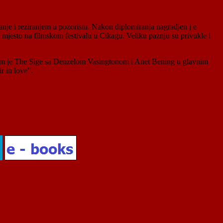
nje i reziranjem u pozoristu. Nakon diplomiranja nagradjen j e
mjesto na filmskom festivalu u Cikagu. Veliku paznju su privukle i
 film je The Sige sa Denzelom Vasingtonom i Anet Bening u glavnim
r in love".