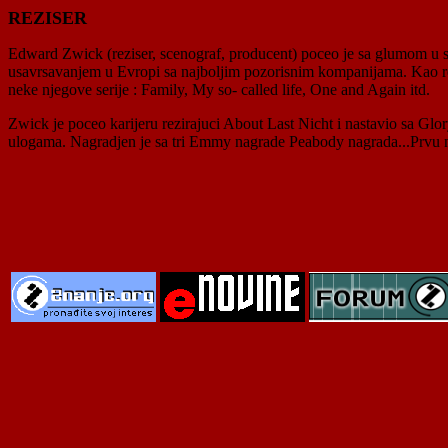
REZISER
Edward Zwick (reziser, scenograf, producent) poceo je sa glumom u sr
usavrsavanjem u Evropi sa najboljim pozorisnim kompanijama. Kao rez
neke njegove serije : Family, My so- called life, One and Again itd.
Zwick je poceo karijeru rezirajuci About Last Nicht i nastavio sa G
ulogama. Nagradjen je sa tri Emmy nagrade Peabody nagrada...Prvu na