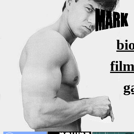
bi
fil
g