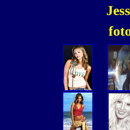
Jes
fot