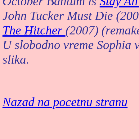
October Bantum is
Stay Al
John Tucker Must Die (200
The Hitcher
(2007) (remak
U slobodno vreme Sophia vol
slika.
Nazad na pocetnu stranu