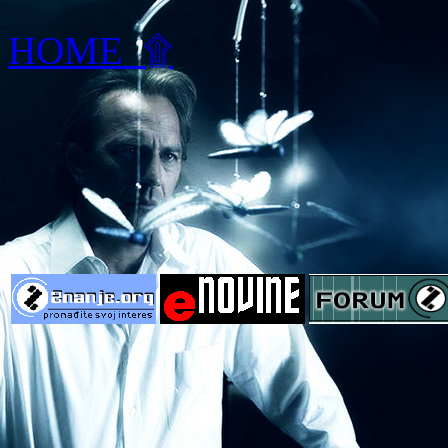
HOME
۩