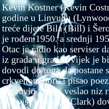
Kevin Kostner (Kevin Costn
godine u Linvudu (Lynwood)
treće dijete Bila (Bill) i Še
je rođen 1950. a srednji 19
Otac je radio kao serviser d
iz grada u grad. Uvijek je bi
dovodi do toga da postane s
crkvenom horu i pisao poez
napravio kanu i veslao niz r
(Lewis) i Klarka (Clark) do