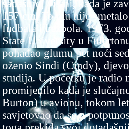
sadašnjoj visini, kada je za
157 cm. To mu nije smetalo
fudbala i bezbola. 1973. go
State University u Fulerton
pohađao glumu pet noći sed
oženio Sindi (Cindy), djev
studija. U početku je radio 
promijenilo kada je slučajn
Burton) u avionu, tokom le
savjetovao da se u potpuno
toga prekida svoj dotadašnji