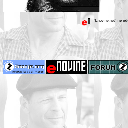
"Enovine.net"
ne od