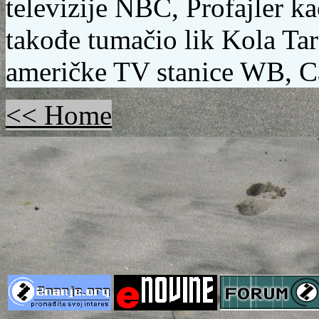
televizije NBC,
Profajler
kao
takođe tumačio lik
Kola Ta
američke TV stanice WB,
C
<< Home