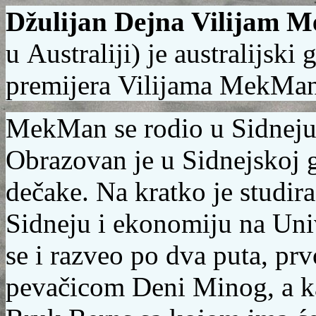
Džulijan
Dejna Vilijam 
u
Australiji
) je
australijski
premijera
Vilijama MekMan
MekMan se rodio u
Sidnej
Obrazovan je u Sidnejskoj g
dečake. Na kratko je studir
Sidneju
i ekonomiju na
Uni
se i razveo po dva puta, prv
pevačicom
Deni Minog,
a k