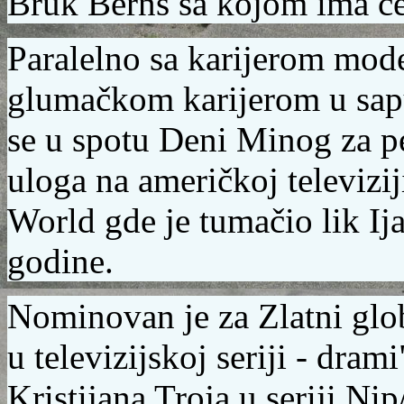
Bruk Berns
sa kojom ima ć
Paralelno sa karijerom
mode
glumačkom karijerom u
sa
se u spotu Deni Minog za 
uloga na američkoj televizij
World
gde je tumačio lik I
godine.
Nominovan je za
Zlatni glo
u televizijskoj seriji - dram
Kristijana Troja
u seriji
Nip