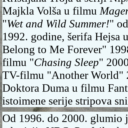
Majkla Volša u filmu
Mage
"
Wet and Wild Summer!
" o
1992.
godine, šerifa Hejsa u
Belong to Me Forever"
199
filmu "
Chasing Sleep
"
2000
TV-filmu "Another World"
Doktora Duma
u filmu Fanta
istoimene serije stripova s
Od 1996. do 2000. glumio je