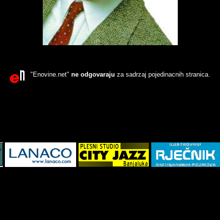
"Enovine.net"
ne odgovaraju
za sadrzaj pojedinacnih stranica.