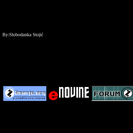
By:Slobodanka Stoji
ć