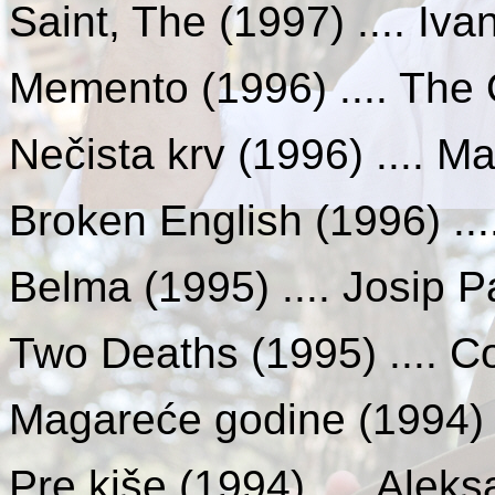
Saint, The (1997) .... Iva
Memento (1996) .... The 
Nečista krv (1996) .... M
Broken English (1996) ...
Belma (1995) .... Josip 
Two Deaths (1995) .... 
Magareće godine (1994) .
Pre kiše (1994) .... Alek