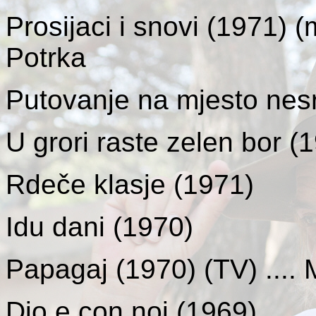
Prosijaci i snovi
(1971) (m
Potrka
Putovanje na mjesto nes
U grori raste zelen bor
(1
Rdeče klasje
(1971)
Idu dani
(1970)
Papagaj
(1970) (TV) .... 
Dio e con noi
(1969)