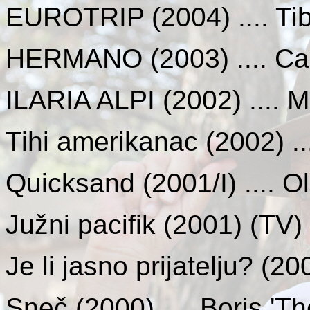
EUROTRIP (2004) .... Ti
HERMANO (2003) .... Car
ILARIA ALPI (2002) .... M
Tihi amerikanac (2002) ..
Quicksand (2001/I) .... 
Južni pacifik (2001) (TV)
Je li jasno prijatelju? (20
Sneč (2000) .... Boris 'T