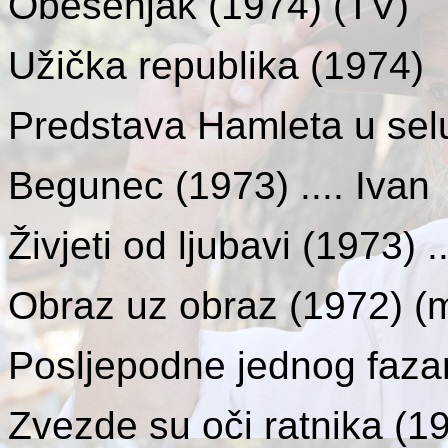
Obešenjak
(1974) (TV)
Užička republika
(1974)
Predstava Hamleta u se
Begunec
(1973) .... Ivan
Živjeti od ljubavi
(1973) .
Obraz uz obraz (1972)
(m
Posljepodne jednog faz
Zvezde su oči ratnika
(197