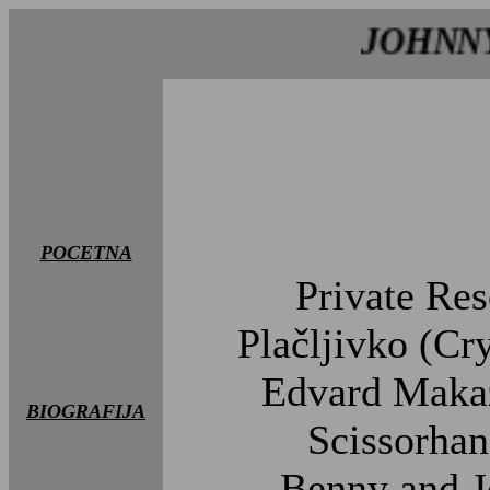
JOHNNY 
POCETNA
Private Res
Plačljivko (Cr
Edvard Maka
BIOGRAFIJA
Scissorhan
Benny and J