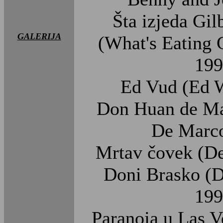
Šta izjeda Gil
GALERIJA
(What's Eating 
199
Ed Vud (Ed 
Don Huan de Ma
De Marco
Mrtav čovek (D
Doni Brasko (D
199
Paranoja u Las V