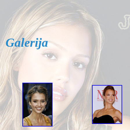
G
alerija