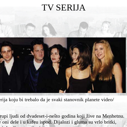
TV SERIJA
rija koju bi trebalo da je svaki stanovnik planete video/
rupi ljudi od dvadeset-i-nešto godina koji žive na Menhetnu.
ni dele i u kafeu ispod. Dijalozi i gluma su vrlo britki,