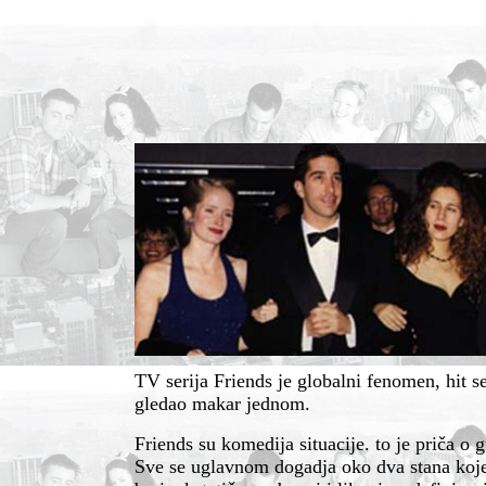
TV serija Friends je globalni fenomen, hit se
gledao makar jednom.
Friends su komedija situacije. to je pri
č
a
o g
Sve se uglavnom dogadja oko dva stana koje o