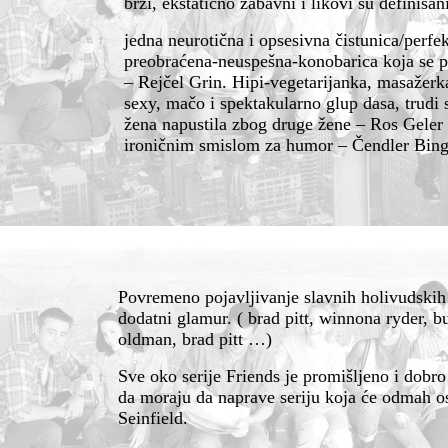
brzi, ekstati
č
no
zabavni i likovi su definisani
jedna neuroti
č
na
i opsesivna
č
istunica
/perfe
preobra
ć
ena-neuspešna-konobarica
koja se p
– Rej
č
el
Grin. Hipi-vegetarijanka, masažerka
sexy, ma
č
o
i spektakularno glup dasa, trudi
žena napustila zbog druge žene – Ros Geler 
ironi
č
nim
smislom za humor –
Č
endler
Bing
Povremeno pojavljivanje slavnih holivudskih 
dodatni glamur. ( brad pitt, winnona ryder, bu
oldman, brad pitt …)
Sve oko serije Friends je promišljeno i dobro
da moraju da naprave seriju koja
ć
e
odmah osv
Seinfield.