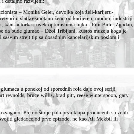
 i detaljno razvijeni:
kcionista – Monika Geler, devojka koja želi-karijeru-
retvori u slatko-smotanu ženu od karijere u modnoj industriji
, kant-autorka i uvek optimisticna lujka - Fibi Bufe. Zgodan,
 se da bude glumac – Džoi Tribijani, kustos muzeja koga je
i sasvim strejt tip sa dosadnim kancelarijskim poslom i
.
glumaca u ponekoj od sporednih rola daje ovoj seriji
rt reynolds, bruce willis, brad pitt, reese winterspoon, gary
 izvagano. Pre no što je pala prva klapa producenti su znali
ojiti gledaoce,od prve epizode, ne kao Ali Mekbil ili