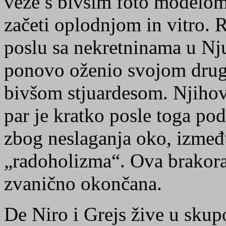
veze s bivšim foto modelom
začeti oplodnjom in vitro. R
poslu sa nekretninama u Nj
ponovo oženio svojom drug
bivšom stjuardesom. Njihov 
par je kratko posle toga po
zbog neslaganja oko, izmeđ
„radoholizma“. Ova brakora
zvanično okončana.
De Niro i Grejs žive u skupo