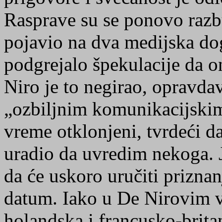
Rasprave su se ponovo razb
pojavio na dva medijska doga
podgrejalo špekulacije da o
Niro je to negirao, opravda
„ozbiljnim komunikacijskim
vreme otklonjeni, tvrdeći da
uradio da uvredim nekoga. J
da će uskoro uručiti priznan
datum. Iako u De Nirovim v
holandska i francusko-britan