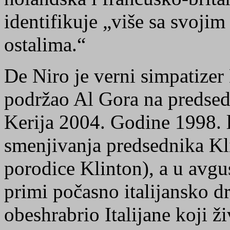
identifikuje „više sa svojim
ostalima.“
De Niro je verni simpatizer
podržao Al Gora na predse
Kerija 2004. Godine 1998. 
smenjivanja predsednika Klin
porodice Klinton), a u avgu
primi počasno italijansko dr
obeshrabrio Italijane koji ž