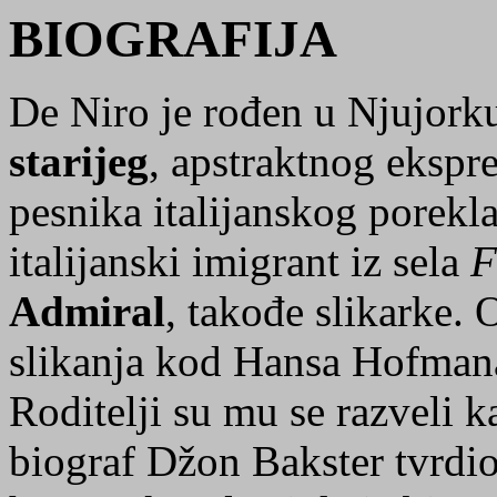
BIOGRAFIJA
De Niro je rođen u Njujork
starijeg
, apstraktnog ekspre
pesnika italijanskog porekl
italijanski imigrant iz sela
F
Admiral
, takođe slikarke. 
slikanja kod Hansa Hofmana
Roditelji su mu se razveli 
biograf Džon Bakster tvrdio