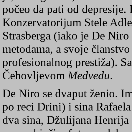
počeo da pati od depresije.
Konzervatorijum Stele Adler
Strasberga (iako je De Nir
metodama, a svoje članstvo 
profesionalnog prestiža). S
Čehovljevom
Medvedu
.
De Niro se dvaput ženio. Im
po reci Drini) i sina Rafael
dva sina, Džulijana Henrija