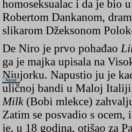
homoseksualac i da je bio 
Robertom Dankanom, drams
slikarom Džeksonom Polo
De Niro je prvo pohađao
Li
ga je majka upisala na Viso
Njujorku. Napustio ju je ka
uličnoj bandi u Maloj Itali
Milk
(Bobi mlekce) zahvalju
Zatim se posvadio s ocem, i
je, u 18 godina, otišao za Pa