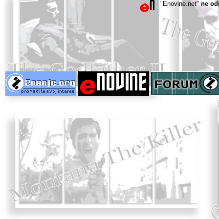
"Enovine.net"
ne od