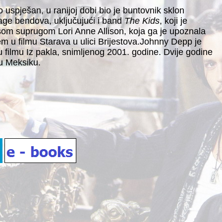
uspješan, u ranijoj dobi bio je buntovnik sklon
age bendova, uključujući i band
The Kids
, koji je
šom suprugom Lori Anne Allison, koja ga je upoznala
u filmu Starava u ulici Brijestova.
Johnny Depp je
 u filmu Iz pakla, snimljenog 2001. godine. Dvije godine
 u Meksiku.