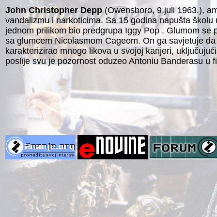
John Christopher Depp
(Owensboro, 9.juli 1963.), am
vandalizmu i narkoticima. Sa 15 godina napušta školu 
jednom prilikom bio predgrupa Iggy Pop . Glumom se p
sa glumcem Nicolasmom Cageom. On ga savjetuje da se p
karakterizirao mnogo likova u svojoj karijeri, uključuju
poslije svu je pozornost oduzeo Antoniu Banderasu u fi