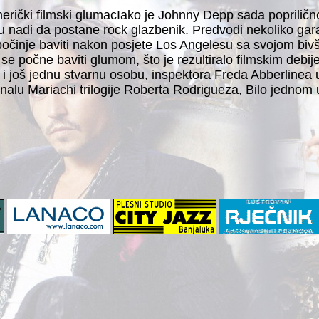
erički filmski glumacIako je Johnny Depp sada poprilično 
u nadi da postane rock glazbenik. Predvodi nekoliko gar
očinje baviti nakon posjete Los Angelesu sa svojom biv
očne baviti glumom, što je rezultiralo filmskim debijem 
ći i još jednu stvarnu osobu, inspektora Freda Abberlinea
nalu Mariachi trilogije Roberta Rodrigueza, Bilo jednom