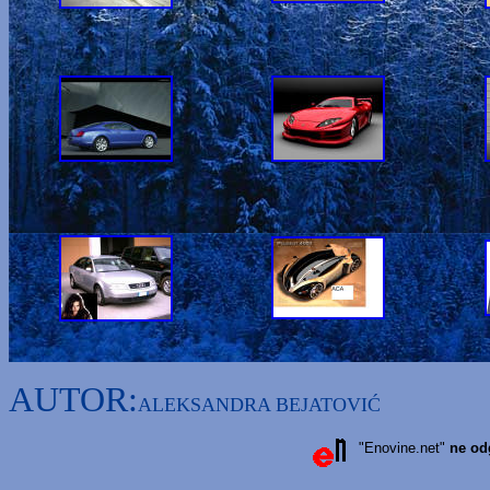
AUTOR
:
ALEKSANDRA BEJATOVI
Ć
"Enovine.net"
ne od