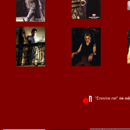
"Enovine.net"
ne od