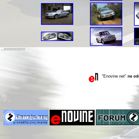
"Enovine.net"
ne od