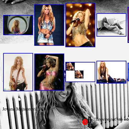
Jovana Majstorović IV8
"Enovine.net"
ne od