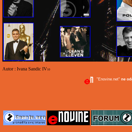
Autor : Ivana Sandic IV
10
"Enovine.net"
ne od