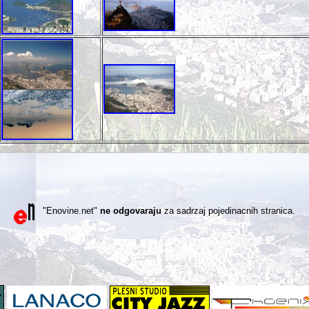
"Enovine.net"
ne odgovaraju
za sadrzaj pojedinacnih stranica.