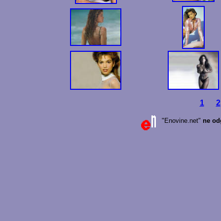
1
2
"Enovine.net"
ne od