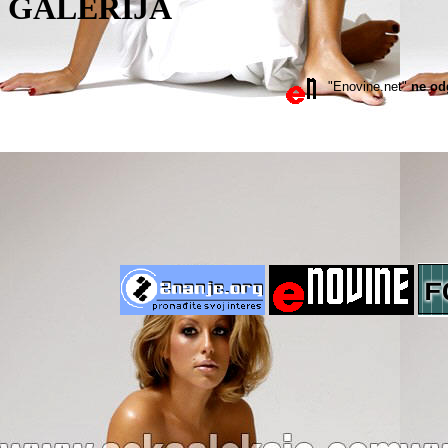
GALERIJA
"Enovine.net"
ne od