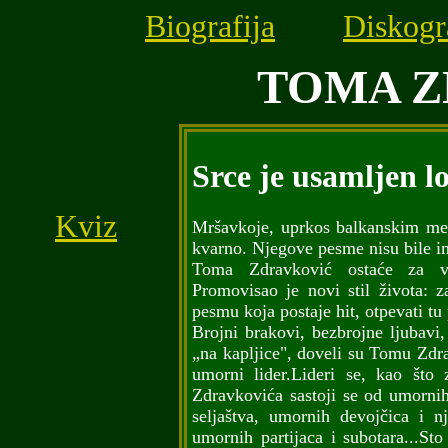
Biografija
Diskogr
TOMA Z
Srce je usamljen l
Kviz
Mršavkoje, uprkos balkanskim met
kvarno. Njegove pesme nisu bile im
Toma Zdravković ostaće za vj
Promovisao je novi stil života: zal
pesmu koja postaje hit, otpevati tu
Brojni brakovi, bezbrojne ljubavi,
„na kapljice", doveli su Tomu Zdr
umorni lider.Lideri se, kao što
Zdravkovića sastoji se od umornih
seljaštva, umornih devojčica i n
umornih partijaca i subotara...S