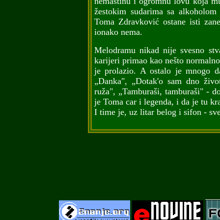
nemaštinu i ogromnu lovu koja mu 
žestokim sudarima sa alkoholom 
Toma Zdravković ostane isti zanes
ionako nema.
Melodramu nikad nije svesno stvar
karijeri primao kao nešto normalno
je prolazio. A ostalo je mnogo 
„Danka", „Dotak'o sam dno život
ruža", „Tamburaši, tamburaši" - do
je Toma car i legenda, i da je tu kra
I time je, uz litar belog i sifon - 
"Enovine.net"
ne od