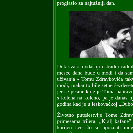
proglasio za najtužniji dan.
Dok svaki ovdašnji estradni radni
mesec dana bude u modi i da sam
uživanja - Tomu Zdravkovića tak
modi, makar to bile setne šezdeset
jer se pesme koje je Toma napravi
s kolena na koleno, pa je danas n
godina kad je u leskovačkoj „Duboč
Životno putešestvije Tome Zdrav
primesama trilera. „Kralj kafane"
karijeri sve što se upoznati mog