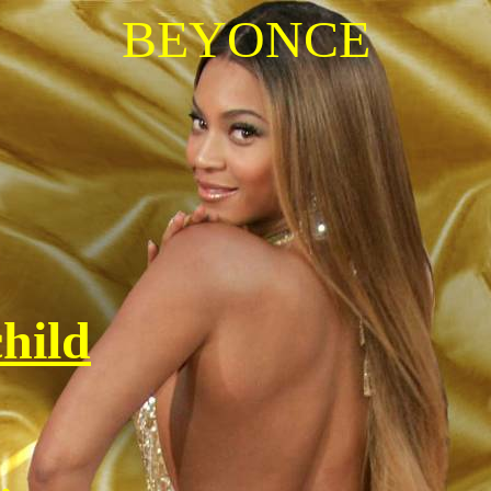
BEYONCE
child