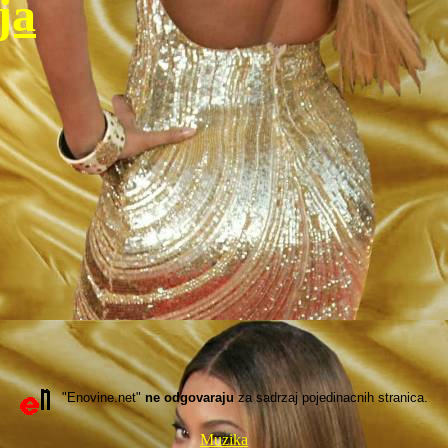
ja
"Enovine.net"
ne odgovaraju
za sadrzaj pojedinacnih stranica.
Muzika