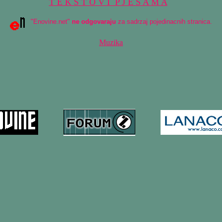
T E K S T O V I P J E S A M A
"Enovine.net"
ne odgovaraju
za sadrzaj pojedinacnih stranica.
Muzika