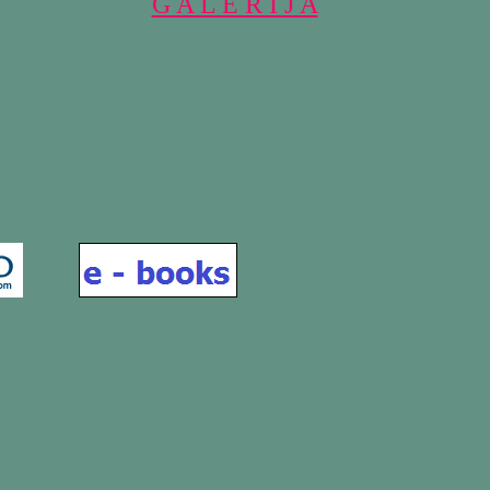
G A L E R I J A