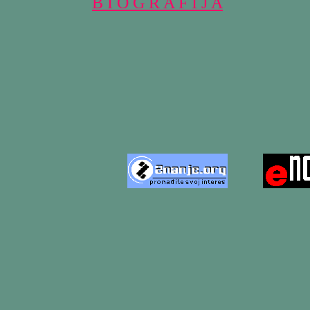
B I O G R A F I J A