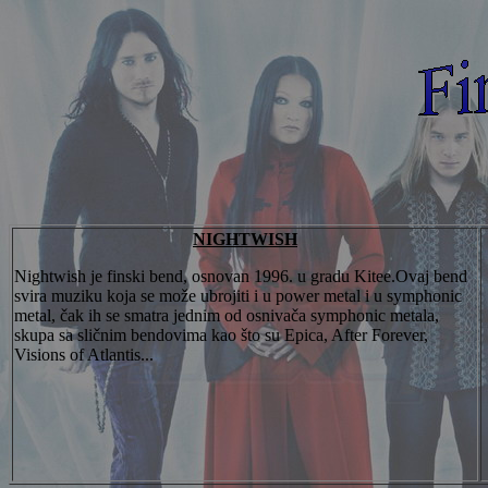
NIGHTWISH
Nightwish je finski bend, osnovan 1996. u gradu Kitee.Ovaj bend
svira muziku koja se može ubrojiti i u power metal i u symphonic
metal, čak ih se smatra jednim od osnivača symphonic metala,
skupa sa sličnim bendovima kao što su Epica, After Forever,
Visions of Atlantis...