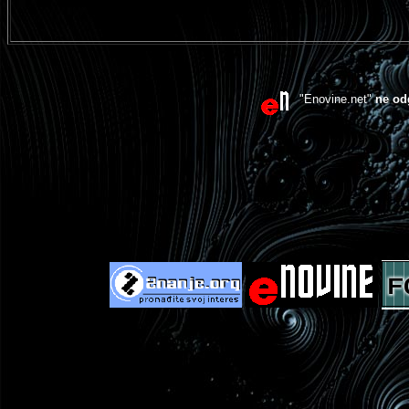
"Enovine.net"
ne od