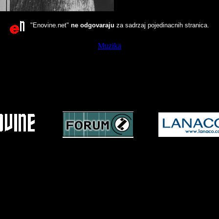
"Enovine.net"
ne odgovaraju
za sadrzaj pojedinacnih stranica.
Muzika