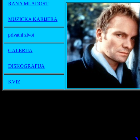
RANA MLADOST
MUZICKA KARIJERA
privatni zivot
GALERIJA
DISKOGRAFIJA
KVIZ