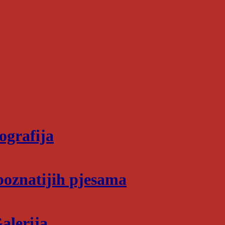
ografija
poznatijih pjesama
alerija