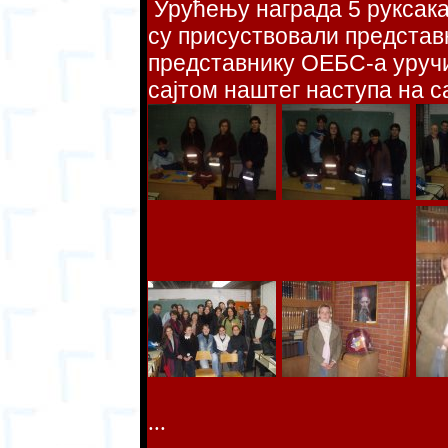
Урућењу награда 5 руксака
су присуствовали предста
представнику ОЕБС-а уручи
сајтом наштег наступа на са
...