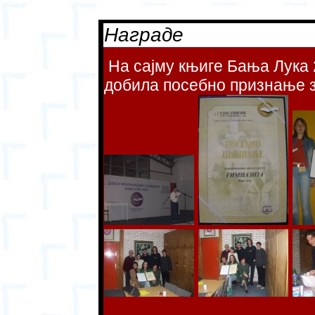
Награде
На сајму књиге Бања Лука 
добила посебно признање за