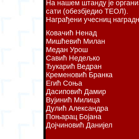
На нашем штанду је организ
сати (обезбједио ТЕОЛ)
.
Награђени учесниц наградн
Ковачић Ненад
Мишћевић Милан
Медан Урош
Савић Недељко
Ђукарић Ведран
Кременовић Бранка
Егић Соња
Дасиповић Дамир
Вујинић Милица
Дулић Aлександра
Поњарац Бојана
Дојчиновић Данијел