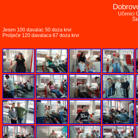
Dobrovo
U
čenici 
Šk
Jesen 100 davalac 50 doza krvi
Proljeće
120 davalaca 67 doza krvi