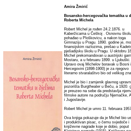
Amira Žmirić
Bosansko-hercegovačka tematika u d
Roberta Michela
Robert Michel je rođen 24.2.1876. u
Kaberžicama u Češkoj . Osnovnu školu
pohađao u Ploškovicu, a nakon toga
Gimnaziju u Pragu. 1890. godine je, mo
finansijskim razlozima, prešao u Kadet
pješadijsku školu u Pragu. U oktobru 18
Michel prekomandovan u austrijski garn
Mostaru, a u februaru 1899. u Ljubuški.
Upravo ovaj Michelov boravak u Bosni 
Hercegovini (1898-1900) je za njegovo
literarno stvaralaštvo bio od velikog zn
Michel je bio i zamjenik glavnog upravn
pozorišta Burgtheater u Beču, a 1920. 
je preuzeo na sebe da predstavlja nje
filmske autore na području Njemačke, A
i Jugoslavije.
Robert Michel je umro 11. februara 195
Ova knjiga pokazuje da je Michel bio u
i produktivan pisac, o čemu svjedoče i
književne nagrade koje je dobio, poput
Klajstove nagrade (1915), Književna na