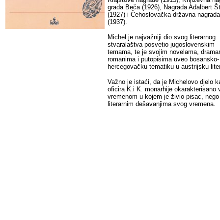
grada Beča (1926), Nagrada Adalbert Šti
(1927) i Čehoslovačka državna nagrada
(1937).
Michel je najvažniji dio svog literarnog
stvaralaštva posvetio jugoslovenskim
temama, te je svojim novelama, drama
romanima i putopisima uveo bosansko-
hercegovačku tematiku u austrijsku lite
Važno je istaći, da je Michelovo djelo k
oficira K.i K. monarhije okarakterisano 
vremenom u kojem je živio pisac, nego
literarnim dešavanjima svog vremena.