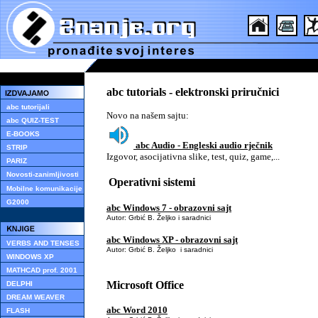
abc tutorials - elektronski priručnici
abc tutorijali
Novo na našem sajtu:
abc QUIZ-TEST
E-BOOKS
abc Audio - Engleski audio rječnik
STRIP
Izgovor, asocijativna slike, test, quiz, game,...
PARIZ
Novosti-zanimljivosti
Operativni sistemi
Mobilne komunikacije
G2000
abc Windows 7 - obrazovni sajt
Autor: Grbić B. Željko i saradnici
abc Windows XP - obrazovni sajt
VERBS AND TENSES
Autor: Grbić B. Željko i saradnici
WINDOWS XP
MATHCAD prof. 2001
Microsoft Office
DELPHI
DREAM WEAVER
abc Word 2010
FLASH