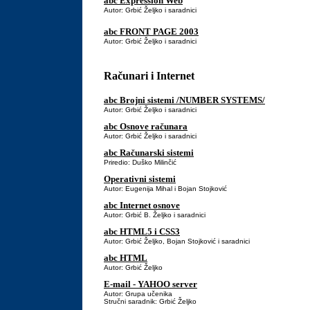
abc Expression Web
Autor: Grbić Željko i saradnici
abc FRONT PAGE 2003
Autor: Grbić Željko i saradnici
Računari i Internet
abc Brojni sistemi /NUMBER SYSTEMS/
Autor: Grbić Željko i saradnici
abc Osnove računara
Autor: Grbić Željko i saradnici
abc Računarski sistemi
Priredio: Duško Milinčić
Operativni sistemi
Autor: Eugenija Mihal i Bojan Stojković
abc Internet osnove
Autor: Grbić B. Željko i saradnici
abc HTML5 i CSS3
Autor: Grbić Željko, Bojan Stojković i saradnici
abc HTML
Autor: Grbić Željko
E-mail - YAHOO server
Autor: Grupa učenika
Stručni saradnik: Grbić Željko