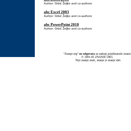
Auhtor: Grbić Željko and co-authors
abc Excel 2003
Auhtor: Grbić Željko and co-authors
abc PowerPoint 2010
Auhtor: Grbić Željko and co-authors
"Znanje.org"
ne
odgovara
za sadrzaj pojedinacnih stranic
© 2001-05 ZNANJE.ORG
Nije znanje znati, znanje je znanje dati.