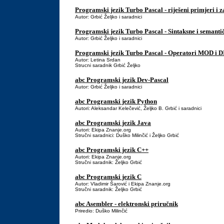
Programski jezik Turbo Pascal - riješeni primjeri i z
Autor: Grbić Željko i saradnici
Programski jezik Turbo Pascal - Sintaksne i semanti
Autor: Grbić Željko i saradnici
Programski jezik Turbo Pascal - Operatori MOD i D
Autor: Letina Srdan
Strucni saradnik Grbić Željko
abc Programski jezik Dev-Pascal
Autor: Grbić Željko i saradnici
abc Programski jezik Python
Autori: Aleksandar Kelečević, Željko B. Grbić i saradnici
abc Programski jezik Java
Autori: Ekipa Znanje.org
Stručni saradnici: Duško Milinčić i Željko Grbić
abc Programski jezik C++
Autori: Ekipa Znanje.org
Stručni saradnik: Željko Grbić
abc Programski jezik C
Autor: Vladimir Šarović i Ekipa Znanje.org
Stručni saradnik: Željko Grbić
abc Asembler - elektronski priručnik
Priredio: Duško Milinčić