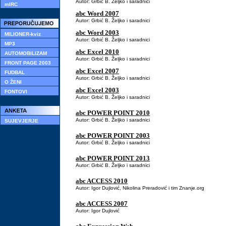
Autor: Grbić B. Željko i saradnici
mIRC
abc Word 2007
Autor: Grbić B. Željko i saradnici
abc Word 2003
MILIONER-kviz
Autor: Grbić B. Željko i saradnici
MP3
abc Excel 2010
AUTOMOBILIZAM
Autor: Grbić B. Željko i saradnici
FRONT PAGE 2003
abc Excel 2007
FUDBAL
Autor: Grbić B. Željko i saradnici
O ŽENI
abc Excel 2003
FONTOVI
Autor: Grbić B. Željko i saradnici
abc POWER POINT 2010
Autor: Grbić B. Željko i saradnici
SUJEVJERJE
abc POWER POINT 2003
Autor: Grbić B. Željko i saradnici
abc POWER POINT 2013
Autor: Grbić B. Željko i saradnici
abc ACCESS 2010
Autor: Igor Dujlović, Nikolina Preradović i tim Znanje.org
abc ACCESS 2007
Autor: Igor Dujlović