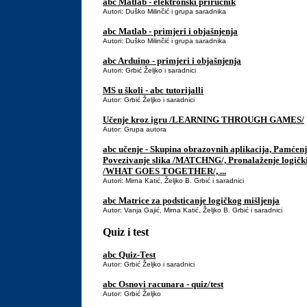
abc Matlab - elektronski priručnik
Autori: Duško Milinčić i grupa saradnika
abc Matlab - primjeri i objašnjenja
Autori: Duško Milinčić i grupa saradnika
abc Arduino - primjeri i objašnjenja
Autori: Grbić Željko i saradnici
MS u školi - abc tutorijalli
Autor: Grbić Željko i saradnici
Učenje kroz igru /LEARNING THROUGH GAMES/
Autor: Grupa autora
abc učenje - Skupina obrazovnih aplikacija, Pamć
Povezivanje slika /MATCHNG/, Pronalaženje logičk
/WHAT GOES TOGETHER/, ...
Autori: Mirna Katić, Željko B. Grbić i saradnici
abc Matrice za podsticanje logičkog mišljenja
Autor: Vanja Gajić, Mirna Katić, Željko B. Grbić i saradnici
Quiz i test
abc Quiz-Test
Autor: Grbić Željko i saradnici
abc Osnovi racunara - quiz/test
Autor: Grbić Željko