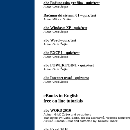
abc Računarska grafika - quiz/test
Autor: Grbić Željko
Računarski sistemi 01 - quiz/test
Autor: Milincic Duško
abc Windows XP - quiz/test
Autor: Grbić Željko
abc Word - quiz/test
Autor: Grbić Željko
abc EXCEL - quiz/test
Autor: Grbić Željko
abc POWER POINT - quiz/test
Autor: Grbić Željko
abc Internet uvod - quiz/test
Autor: Grbić Željko
eBooks in English
free on line tutorials
abc WORD 2010
Auhtor: Grbić Željko and co-authors
Translated by: Lana Šaula, Isidora Stanković, Nedeljko Milinković
Aleksić, Simona Brdar and corrected by: Nikolas Frazee
abc Excel 2010