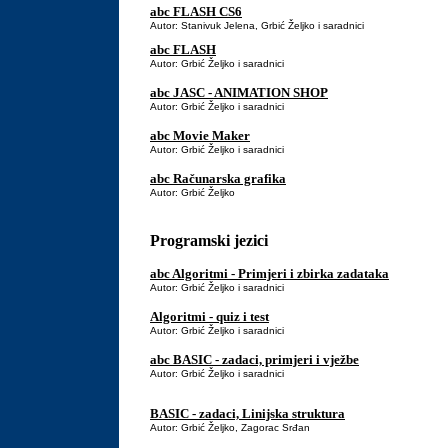
abc FLASH CS6
Autor: Stanivuk Jelena, Grbić Željko i saradnici
abc FLASH
Autor: Grbić Željko i saradnici
abc JASC - ANIMATION SHOP
Autor: Grbić Željko i saradnici
abc Movie Maker
Autor: Grbić Željko i saradnici
abc Računarska grafika
Autor: Grbić Željko
Programski jezici
abc Algoritmi - Primjeri i zbirka zadataka
Autor: Grbić Željko i saradnici
Algoritmi - quiz i test
Autor: Grbić Željko i saradnici
abc BASIC - zadaci, primjeri i vježbe
Autor: Grbić Željko i saradnici
BASIC - zadaci, Linijska struktura
Autor: Grbić Željko, Zagorac Srđan