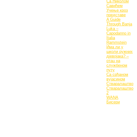
Са Николом
Савићем
Учење кроз
представе
A Guide
Through Banja
Luka –
Capodanno in
Italia
Rammstein
Има ли у
школи ружних
дјевојака? –
отац на
службеном
путу
Са срђаном
вујасином
Стваралаштво
Стваралаштво
2
WANA
Бисери