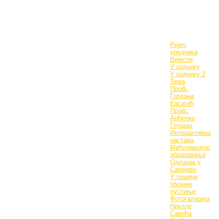
Ријеч
уредника
Вијести
У ходнику
У ходнику 2
Тема
Проф.
Гордана
Касагић
Проф.
Анђелко
Глушац
Интерактивна
настава
Међународно
образовање
Одлазак у
Сарајево
У тишини
обојене
пустиње
Фотогалерија
Николе
Савића