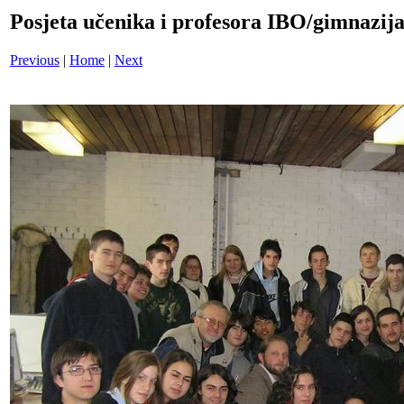
Posjeta učenika i profesora IBO/gimnazi
Previous
|
Home
|
Next