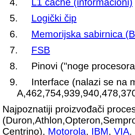
4.
L1 cache (informacioni)
5.
Logički čip
6.
Memorijska sabirnica (
7.
FSB
8.
Pinovi (''noge procesora'
9.
Interface
(nalazi se na m
A,462,754,939,940,478,370
Najpoznatiji proi
zvođači proces
(Duron,Athlon,Opteron,Sempro
Centrino),
Motorola
,
IBM
,
VIA
.