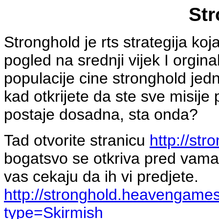
St
Stronghold je rts strategija ko
pogled na srednji vijek I orgina
populacije cine stronghold jed
kad otkrijete da ste sve misije
postaje dosadna, sta onda?
Tad otvorite stranicu
http://st
bogatsvo se otkriva pred vama
vas cekaju da ih vi predjete.
http://stronghold.heavengame
type=Skirmish