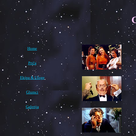
G
Home
Priča
Ekipa & Uloge
Glumci
Galerija