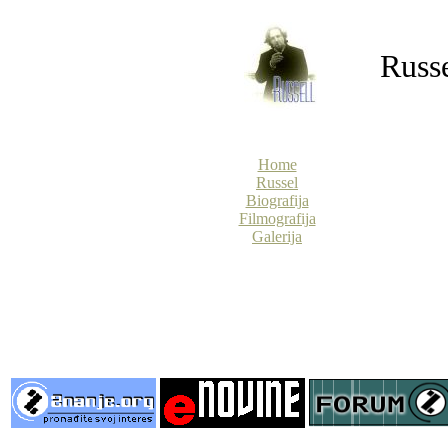
Russ
Home
Russel
Biografija
Filmografija
Galerija