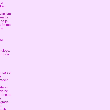
 u
liko
edanijem
svesna
 da je
a će me
m s
eg
e uloge.
žemo da
m, pa se
m
grade?
što si
ada ne
iti neku
e
agrada
su
e tih