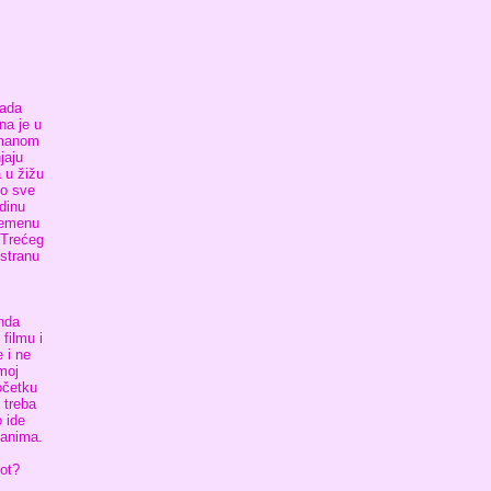
lada
na je u
žmanom
jaju
 u žižu
io sve
dinu
remenu
a Trećeg
 stranu
onda
filmu i
 i ne
moj
očetku
 treba
 ide
manima.
vot?