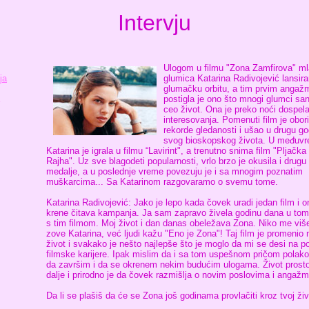
Intervju
Ulogom u filmu "Zona Zamfirova" m
ja
glumica Katarina Radivojević lansira
glumačku orbitu, a tim prvim anga
postigla je ono što mnogi glumci san
ceo život. Ona je preko noći dospela
interesovanja. Pomenuti film je obor
rekorde gledanosti i ušao u drugu go
svog bioskopskog života. U međuv
Katarina je igrala u filmu “Lavirint", a trenutno snima film "Pljačk
Rajha". Uz sve blagodeti popularnosti, vrlo brzo je okusila i drugu
medalje, a u poslednje vreme povezuju je i sa mnogim poznatim
muškarcima... Sa Katarinom razgovaramo o svemu tome.
Katarina Radivojević: Jako je lepo kada čovek uradi jedan film i 
krene čitava kampanja. Ja sam zapravo živela godinu dana u tom 
s tim filmom. Moj život i dan danas obeležava Zona. Niko me više
zove Katarina, već ljudi kažu "Eno je Zona"! Taj film je promenio 
život i svakako je nešto najlepše što je moglo da mi se desi na p
filmske karijere. Ipak mislim da i sa tom uspešnom pričom polako
da završim i da se okrenem nekim budućim ulogama. Život prosto
dalje i prirodno je da čovek razmišlja o novim poslovima i angaž
Da li se plašiš da će se Zona još godinama provlačiti kroz tvoj ži