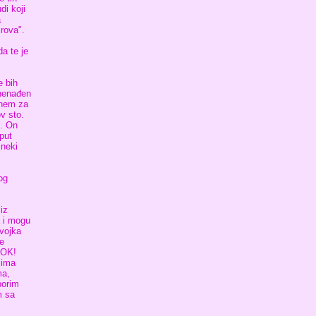
di koji
a
rova".
da te je
e bih
znenađen
dnem za
ov sto.
. On
put
 neki
og
iz
a i mogu
evojka
ne
 OK!
 ima
ma,
borim
m sa