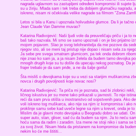
nagrada uglavnom su zastupljeni određeni kompromisi ili sujete lju
su u žiriju. Mlada sam i tek treba da dobijem glumačku nagradu, 
iskreno, nisam ni očekivala velike nagrade sa filmom "Zona Zamfi
Letos si bila u Kanu i upoznala holivudske glumce. Da li je tačno 
Jean Claude Van Damme muvao?
Katarina Radivojević: Naši ljudi vole da preuveličaju priču i ja to n
baš tako nazvala. Mi smo se samo upoznali i on je bio prijatno i
mojom pojavom. Slao je svog telohranitelja da me pozove da se
njegov sto, ali se meni taj pristup nije dopao i nisam sela za njeg
Ja sebe pre svega smatram glumicom, pa tek onda dobrom ribom
nije znao ko sam ja, a ja nisam želela da budem tamo devojka po
mnogih drugih koje su tu došle da upecaju nekog poznatog. Da je
frajer trebalo je da sam priđe, a ne da šalje gorilu!
Šta misliš o devojkama koje su u vezi sa starijim muškarcima zb
novca i drugih povoljnosti koje novac nosi?
Katarina Radivojević: Ta priča mi je poznata, sad bi zlobnici rekli, 
ličnog iskustva jer su mene tako prikazali u javnosti. To nije istin
reći da sam prva otišla u inostranstvo od sopstvenih para. Ako d
voli iskreno tog muškarca, ako nije sa njim iz kompromisa i ako 
proklinje samu sebe kad uveče legne sa njim u krevet, onda je to
Mislim da je glavni moto devojaka u Beogradu dobro se udati. On
super auto, stan, gliser, sad ću da budem sa njim. Ja to neću sa
hoću sama da radim i zaradim. Iza mene ne stoji niko i sama se 
za svoj život. Nisam htela da pristanem na kompromise da bude
nekim ko će me štititi...