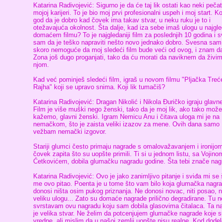
Katarina Radivojević: Sigurno je da će taj lik ostati kao neki pečat
mojoj karijeri. To je bio moj prvi profesionalni uspeh i moj start. Ko
god da je dobro kad čovek ima takav stvar, u neku ruku je to i
otežavajuća okolnost. Šta dalje, kad iza sebe imaš ulogu u najgl
domaćem filmu? To je najgledaniji film za poslednjih 10 godina i 
sam da je teško napraviti nešto novo jednako dobro. Svesna sam
skoro nemoguće da moj sledeći film bude veći od ovog, i znam d
Zona još dugo proganjati, tako da ću morati da naviknem da živi
njom.
Kad već pominješ sledeći film, igraš u novom filmu "Pljačka Treć
Rajha" koji se upravo snima. Koji lik tumačiš?
Katarina Radivojević: Dragan Nikolić i Nikola Đuričko igraju glavn
Film je više muški nego ženski, tako da je moj lik, ako tako mo
kažemo, glavni ženski. Igram Nemicu Anu i čitava uloga mi je na
nemačkom, što je zaista veliki izazov za mene. Ovih dana samo
vežbam nemački izgovor.
Stariji glumci često primaju nagrade s omalovažavanjem i ironijo
čovek zapita što su uopšte primili. Ti si u jednom listu, sa Vojino
Ćetkovićem, dobila glumačku nagradu godine. Šta tebi znače na
Katarina Radivojević: Ovo je jako zanimljivo pitanje i sviđa mi se 
me ovo pitao. Poenta je u tome što vam bilo koja glumačka nagr
donosi ništa osim pukog priznanja. Ne donosi novac, niti posao, n
veliku ulogu... Zato su domaće nagrade prilično degradirane. Tu n
svrstavam ovu nagradu koju sam dobila glasovima čitalaca. Ta n
je velika stvar. Ne želim da potcenjujem glumačke nagrade koje 
vredne, ali mislim da u našoj zemlji uopšte nisu realne. Kod dodel