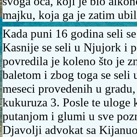
svoga oca, koji je bio alkoho
majku, koja ga je zatim ubi
Kada puni 16 godina seli s
Kasnije se seli u
Njujork
i p
povredila je koleno što je z
baletom i zbog toga se seli
meseci provedenih u gradu,
kukuruza 3.
Posle te uloge k
putanjom i glumi u sve pozn
Djavolji advokat
sa
Kijanu