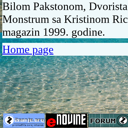
Bilom Pakstonom
,
Dvorista
Monstrum
sa
Kristinom Ric
magazin
1999.
godine.
Home page