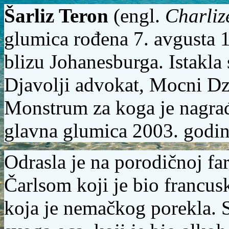
Šarliz Teron
(
engl.
Charliz
glumica rođena
7. avgusta 
blizu
Johanesburga.
Istakla 
Djavolji advokat,
Mocni Dzo
Monstrum
za koga je nagr
glavna glumica 2003. godin
Odrasla je na porodičnoj fa
Čarlsom koji je bio francu
koja je nemačkog porekla. 